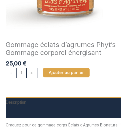
Gommage éclats d’agrumes Phyt’s
Gommage corporel énergisant
25,00
€
quantité
-
+
Ajouter au panier
de
Gommage
éclats
d'agrumes
Description
Phyt'sGommage
corporel
Informations complémentaires
énergisant
Craquez pour ce gommage corps Éclats d’Agrumes Bionatural !