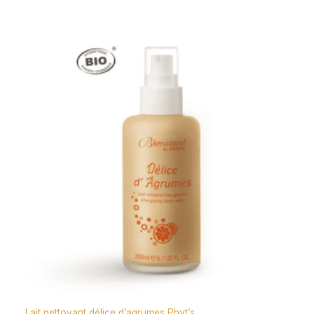
Lait nettoyant délice d’agrumes Phyt’s